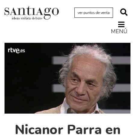
ver puntos de venta
MENÚ
Actualidad
Archivo Cenfoto-UDP
Arquetipos de situación
Artes visuales
Ciencia
Cine y televisión
Ciudad
Cómics
Críticas
Nicanor Parra en