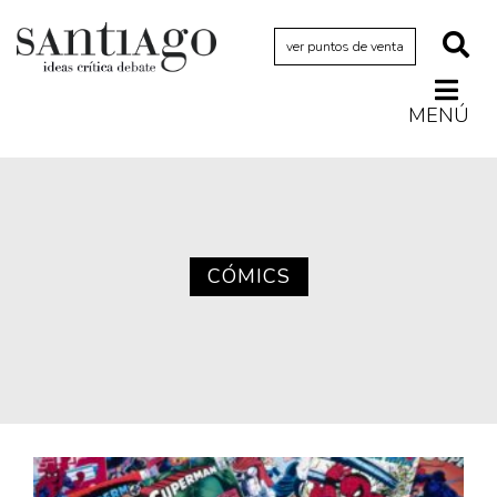
ver puntos de venta
MENÚ
Actualidad
Archivo Cenfoto-UDP
Arquetipos de situación
Artes visuales
CÓMICS
Ciencia
Cine y televisión
Ciudad
Cómics
Críticas