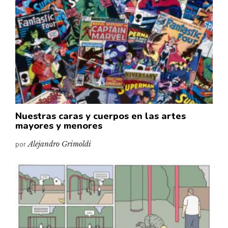
Cultura
Diccionario portátil de la literatura chilena
Documentos
Fragmentos
Gran reserva
Historia
Historia material de los libros
Lagunas mentales
Nuestras caras y cuerpos en las artes
mayores y menores
Libros
por
Alejandro Grimoldi
Libros usados
Literatura
Medioambiente
Narrativas visuales
Pensamiento