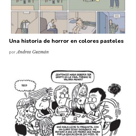
Pensamiento ilustrado
Personaje
Personajes secundarios
Política
Una historia de horror en colores pasteles
Relecturas
por
Andrea Guzmán
Sociedad
Turismo accidental
Vidas paralelas
Voces y lecturas