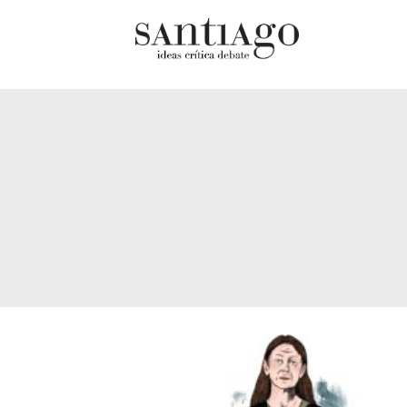
Cultur
Actualidad
Diccio
Archivo Cenfoto-UDP
chilen
Arquetipos de situación
Docum
Artes visuales
Fragm
Ciencia
Gran 
Cine y televisión
Histor
Ciudad
Histor
Cómics
Lagun
Críticas
Libros