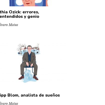
thia Ozick: errores,
entendidos y genio
lvaro Matus
lipp Blom, analista de sueños
lvaro Matus