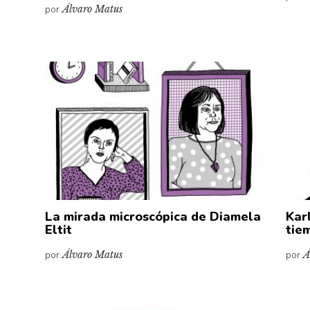
por
Álvaro Matus
La mirada microscópica de Diamela
Kar
Eltit
tie
por
Álvaro Matus
por
Á