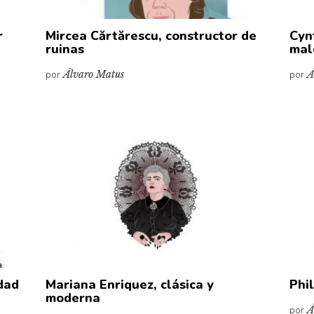
r
Mircea Cărtărescu, constructor de
Cyn
ruinas
mal
por
Álvaro Matus
por
Á
dad
Mariana Enriquez, clásica y
Phi
moderna
por
Á