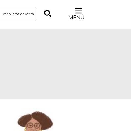
ver puntos de venta
MENÚ
Relecturas
Sociedad
Turismo accidental
Vidas paralelas
Voces y lecturas