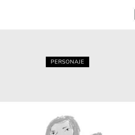
a
Libros usados
nario portátil de la literatura
PERSONAJE
a
Literatura
entos
Medioambiente
entos
Narrativas visuales
reserva
Pensamiento
ia
Pensamiento ilustrado
ia material de los libros
Personaje
as mentales
Personajes secundarios
Política