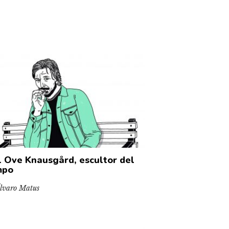
l Ove Knausgård, escultor del
mpo
lvaro Matus