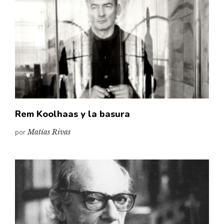
Cultura
Diccionario portátil de la literatura chilena
Documentos
Fragmentos
Gran reserva
Historia
Historia material de los libros
Lagunas mentales
Rem Koolhaas y la basura
Libros
por
Matías Rivas
Libros usados
Literatura
Medioambiente
Narrativas visuales
Pensamiento