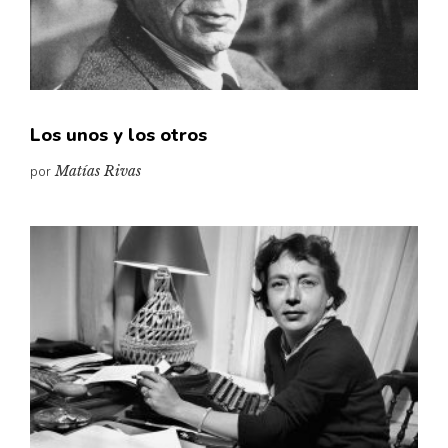
Pensamiento ilustrado
Personaje
Personajes secundarios
Política
Los unos y los otros
Relecturas
por
Matías Rivas
Sociedad
Turismo accidental
Vidas paralelas
Voces y lecturas