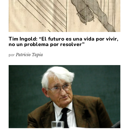
Pensamiento ilustrado
Personaje
Personajes secundarios
Política
Tim Ingold: “El futuro es una vida por vivir,
Relecturas
no un problema por resolver”
Sociedad
por
Patricio Tapia
Turismo accidental
Vidas paralelas
Voces y lecturas