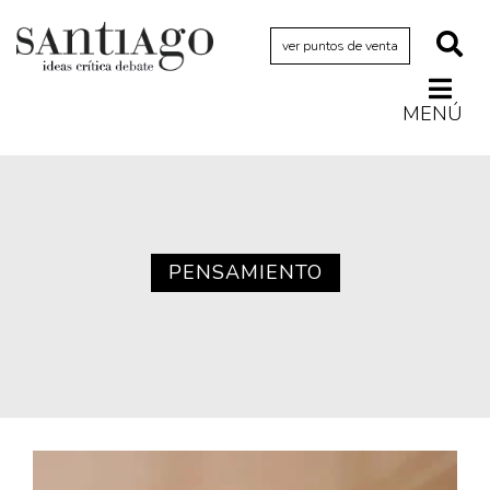
ver puntos de venta
MENÚ
Actualidad
Archivo Cenfoto-UDP
Arquetipos de situación
Artes visuales
PENSAMIENTO
Ciencia
Cine y televisión
Ciudad
Cómics
Críticas