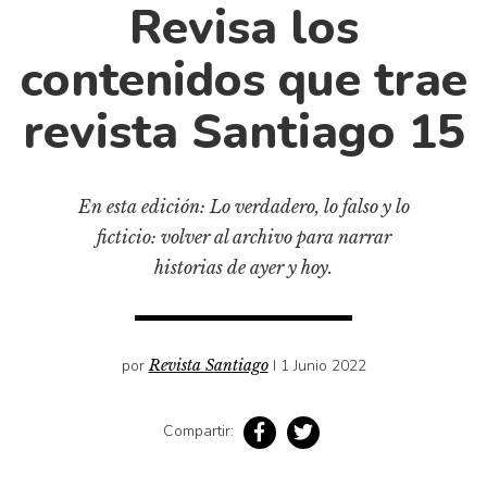
Cultura
Revisa los
Diccionario portátil de la literatura chilena
contenidos que trae
Documentos
Fragmentos
revista Santiago 15
Gran reserva
Historia
En esta edición: Lo verdadero, lo falso y lo
Historia material de los libros
ficticio: volver al archivo para narrar
Lagunas mentales
historias de ayer y hoy.
Libros
Libros usados
Literatura
por
Revista Santiago
I 1 Junio 2022
Medioambiente
Narrativas visuales
Compartir:
Pensamiento