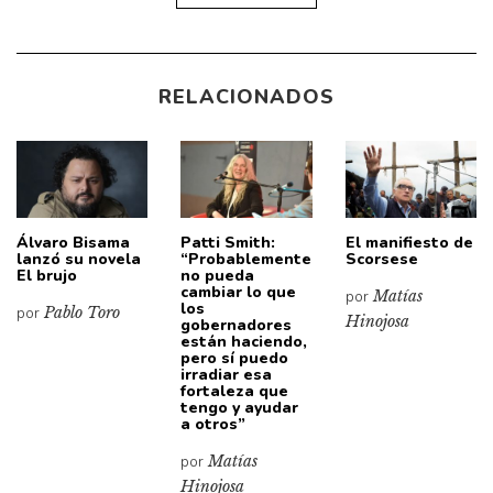
RELACIONADOS
Álvaro Bisama
Patti Smith:
El manifiesto de
lanzó su novela
“Probablemente
Scorsese
El brujo
no pueda
cambiar lo que
por
Matías
los
por
Pablo Toro
Hinojosa
gobernadores
están haciendo,
pero sí puedo
irradiar esa
fortaleza que
tengo y ayudar
a otros”
por
Matías
Hinojosa