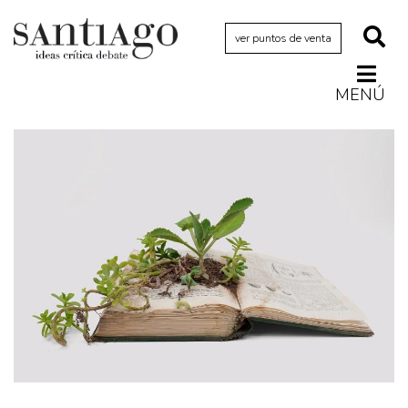
ver puntos de venta
MENÚ
Actualidad
Archivo Cenfoto-UDP
Arquetipos de situación
Artes visuales
Ciencia
Cine y televisión
Ciudad
Cómics
Críticas