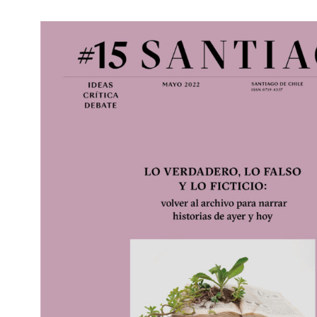
Pensamiento ilustrado
Personaje
Personajes secundarios
Política
Relecturas
Sociedad
Turismo accidental
Vidas paralelas
Voces y lecturas