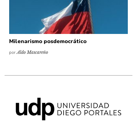
Pensamiento ilustrado
Personaje
Personajes secundarios
Política
Milenarismo posdemocrático
Relecturas
por
Aldo Mascareño
Sociedad
Turismo accidental
Vidas paralelas
Voces y lecturas