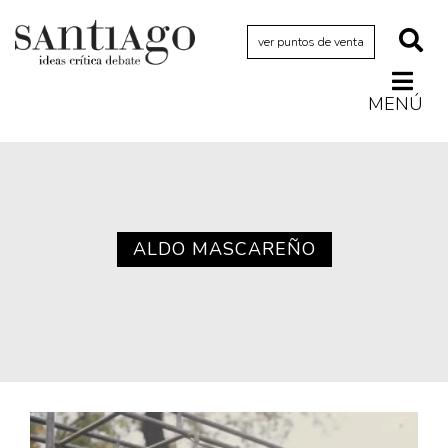
ver puntos de venta
MENÚ
Actualidad
Archivo Cenfoto-UDP
Arquetipos de situación
Artes visuales
ALDO MASCAREÑO
Ciencia
Cine y televisión
Ciudad
Cómics
Críticas