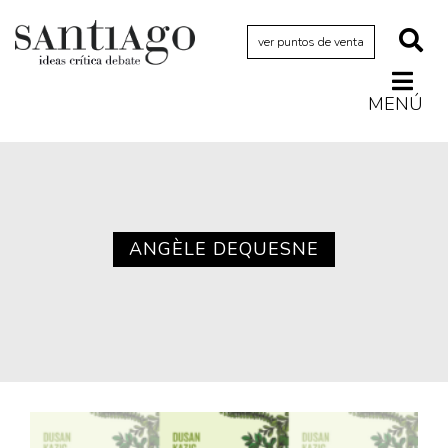
ver puntos de venta
MENÚ
Actualidad
Archivo Cenfoto-UDP
Arquetipos de situación
Artes visuales
ANGÈLE DEQUESNE
Ciencia
Cine y televisión
Ciudad
Cómics
Críticas