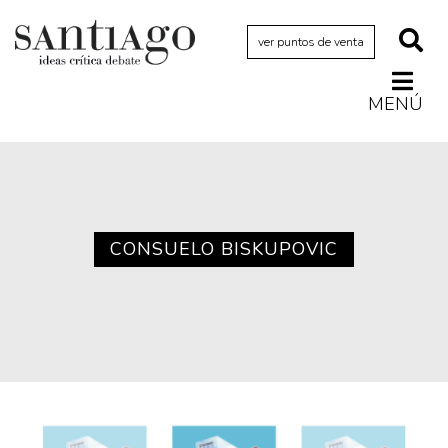
ver puntos de venta
MENÚ
Actualidad
Archivo Cenfoto-UDP
Arquetipos de situación
Artes visuales
CONSUELO BISKUPOVIC
Ciencia
Cine y televisión
Ciudad
Cómics
Críticas