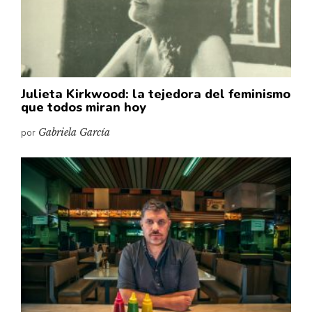
Pensamiento ilustrado
Personaje
Personajes secundarios
Política
Julieta Kirkwood: la tejedora del feminismo
Relecturas
que todos miran hoy
Sociedad
por
Gabriela García
Turismo accidental
Vidas paralelas
Voces y lecturas