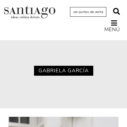
ver puntos de venta
MENÚ
Actualidad
Archivo Cenfoto-UDP
Arquetipos de situación
Artes visuales
GABRIELA GARCÍA
Ciencia
Cine y televisión
Ciudad
Cómics
Críticas