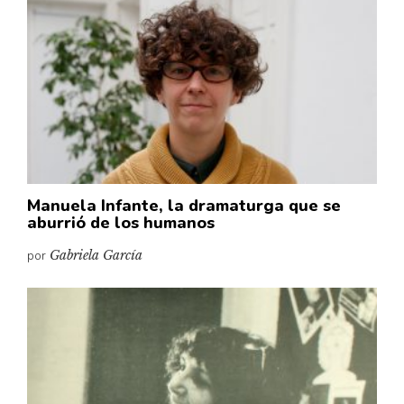
Cultura
Diccionario portátil de la literatura chilena
Documentos
Fragmentos
Gran reserva
Historia
Historia material de los libros
Lagunas mentales
Manuela Infante, la dramaturga que se
aburrió de los humanos
Libros
por
Gabriela García
Libros usados
Literatura
Medioambiente
Narrativas visuales
Pensamiento