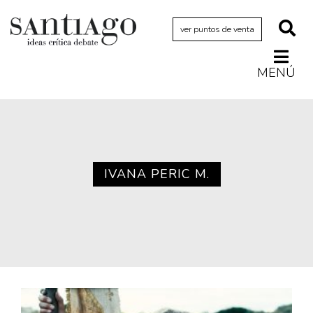
ver puntos de venta
MENÚ
Actualidad
Archivo Cenfoto-UDP
Arquetipos de situación
Artes visuales
IVANA PERIC M.
Ciencia
Cine y televisión
Ciudad
Cómics
Críticas