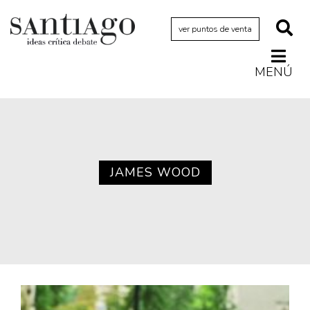
ver puntos de venta
MENÚ
Actualidad
Archivo Cenfoto-UDP
Arquetipos de situación
Artes visuales
JAMES WOOD
Ciencia
Cine y televisión
Ciudad
Cómics
Críticas