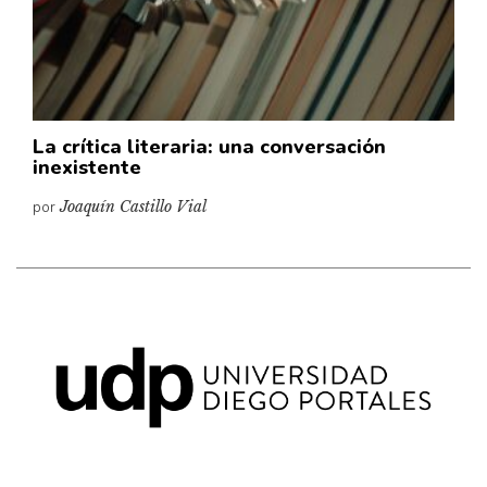
Pensamiento ilustrado
Personaje
Personajes secundarios
Política
La crítica literaria: una conversación
Relecturas
inexistente
Sociedad
por
Joaquín Castillo Vial
Turismo accidental
Vidas paralelas
Voces y lecturas