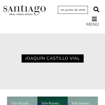
ver puntos de venta
MENÚ
Actualidad
Archivo Cenfoto-UDP
Arquetipos de situación
Artes visuales
JOAQUÍN CASTILLO VIAL
Ciencia
Cine y televisión
Ciudad
Cómics
Críticas