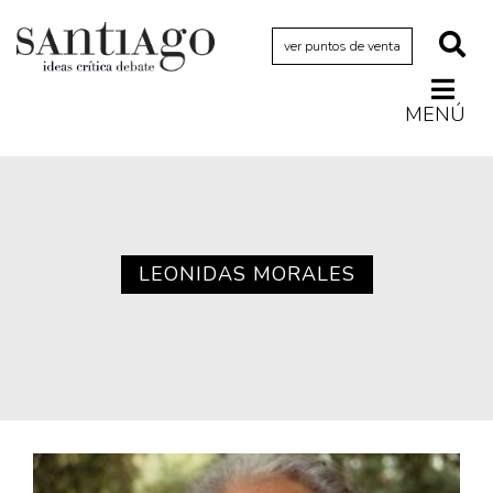
ver puntos de venta
MENÚ
Actualidad
Archivo Cenfoto-UDP
Arquetipos de situación
Artes visuales
LEONIDAS MORALES
Ciencia
Cine y televisión
Ciudad
Cómics
Críticas