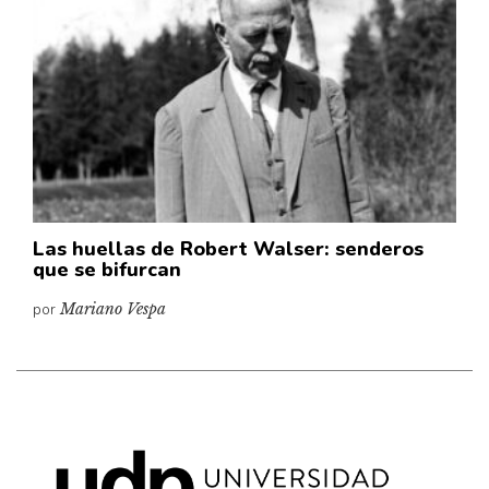
Cultura
Diccionario portátil de la literatura chilena
Documentos
Fragmentos
Gran reserva
Historia
Historia material de los libros
Lagunas mentales
Las huellas de Robert Walser: senderos
que se bifurcan
Libros
por
Mariano Vespa
Libros usados
Literatura
Medioambiente
Narrativas visuales
Pensamiento