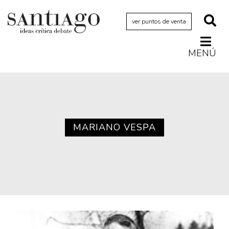
ver puntos de venta
MENÚ
Actualidad
Archivo Cenfoto-UDP
Arquetipos de situación
Artes visuales
MARIANO VESPA
Ciencia
Cine y televisión
Ciudad
Cómics
Críticas