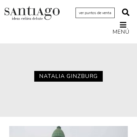
ver puntos de venta
MENÚ
Actualidad
Archivo Cenfoto-UDP
Arquetipos de situación
Artes visuales
NATALIA GINZBURG
Ciencia
Cine y televisión
Ciudad
Cómics
Críticas