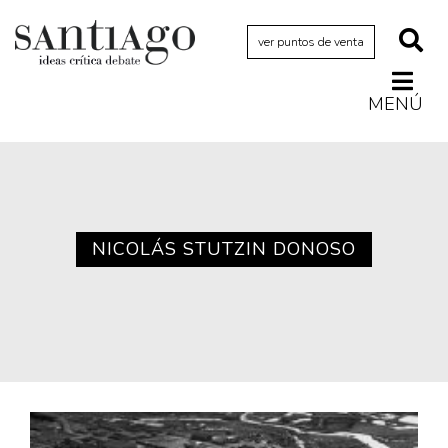
ver puntos de venta
MENÚ
Actualidad
Archivo Cenfoto-UDP
Arquetipos de situación
Artes visuales
NICOLÁS STUTZIN DONOSO
Ciencia
Cine y televisión
Ciudad
Cómics
Críticas