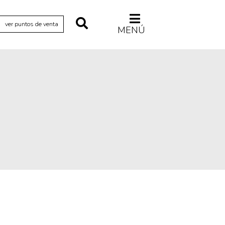
ver puntos de venta
MENÚ
Relecturas
Sociedad
Turismo accidental
Vidas paralelas
Voces y lecturas