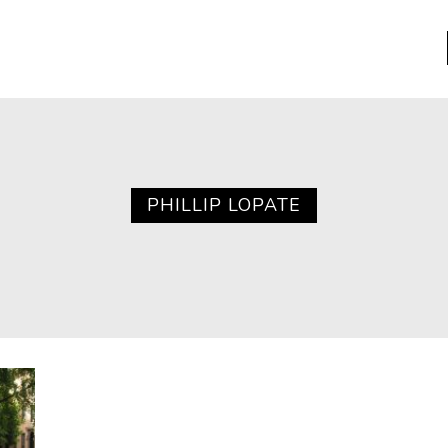
a
Libros usados
nario portátil de la literatura
PHILLIP LOPATE
a
Literatura
entos
Medioambiente
entos
Narrativas visuales
reserva
Pensamiento
ia
Pensamiento ilustrado
ia material de los libros
Personaje
as mentales
Personajes secundarios
Política