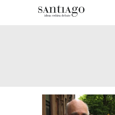
Cultur
Actualidad
Diccio
Archivo Cenfoto-UDP
chilen
Arquetipos de situación
Docum
Artes visuales
Fragm
Ciencia
Gran 
Cine y televisión
Histor
Ciudad
Histor
Cómics
Lagun
Críticas
Libros