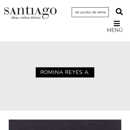
ver puntos de venta
MENÚ
Actualidad
Archivo Cenfoto-UDP
Arquetipos de situación
Artes visuales
ROMINA REYES A.
Ciencia
Cine y televisión
Ciudad
Cómics
Críticas