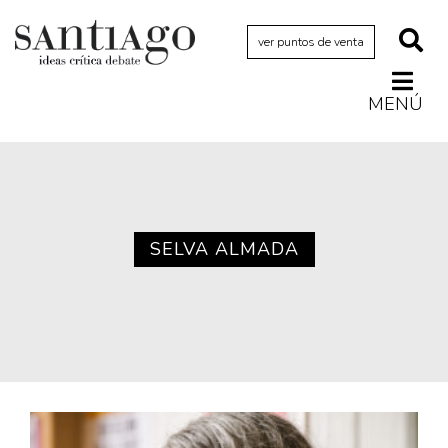
ver puntos de venta
MENÚ
Actualidad
Archivo Cenfoto-UDP
Arquetipos de situación
Artes visuales
SELVA ALMADA
Ciencia
Cine y televisión
Ciudad
Cómics
Críticas