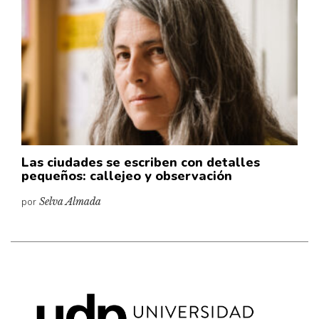
Cultura
Diccionario portátil de la literatura chilena
Documentos
Fragmentos
Gran reserva
Historia
Historia material de los libros
Lagunas mentales
Las ciudades se escriben con detalles
pequeños: callejeo y observación
Libros
por
Selva Almada
Libros usados
Literatura
Medioambiente
Narrativas visuales
Pensamiento