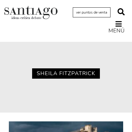
ver puntos de venta
MENÚ
Actualidad
Archivo Cenfoto-UDP
Arquetipos de situación
Artes visuales
SHEILA FITZPATRICK
Ciencia
Cine y televisión
Ciudad
Cómics
Críticas