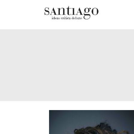
Cultur
Actualidad
Diccio
Archivo Cenfoto-UDP
chilen
Arquetipos de situación
Docum
Artes visuales
Fragm
Ciencia
Gran 
Cine y televisión
Histor
Ciudad
Histor
Cómics
Lagun
Críticas
Libros