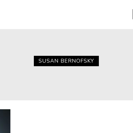
a
Libros usados
nario portátil de la literatura
SUSAN BERNOFSKY
a
Literatura
entos
Medioambiente
entos
Narrativas visuales
reserva
Pensamiento
ia
Pensamiento ilustrado
ia material de los libros
Personaje
as mentales
Personajes secundarios
Política