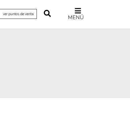
ver puntos de venta
MENÚ
Relecturas
Sociedad
Turismo accidental
Vidas paralelas
Voces y lecturas