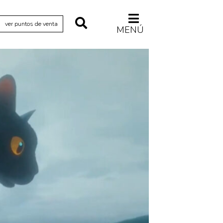
ver puntos de venta
MENÚ
Relecturas
Sociedad
Turismo accidental
Vidas paralelas
Voces y lecturas