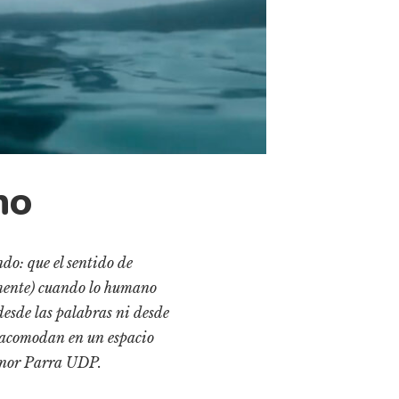
no
o: que el sentido de
almente) cuando lo humano
esde las palabras ni desde
se acomodan en un espacio
canor Parra UDP.