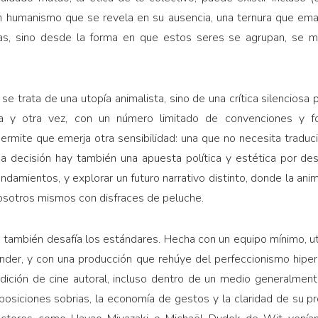
 humanismo que se revela en su ausencia, una ternura que eman
das, sino desde la forma en que estos seres se agrupan, se
 se trata de una utopía animalista, sino de una crítica silencio
na y otra vez, con un número limitado de convenciones y for
permite que emerja otra sensibilidad: una que no necesita traduc
a decisión hay también una apuesta política y estética por des
amientos, y explorar un futuro narrativo distinto, donde la an
osotros mismos con disfraces de peluche.
la también desafía los estándares. Hecha con un equipo mínimo, u
nder, y con una producción que rehúye del perfeccionismo hiperr
adición de cine autoral, incluso dentro de un medio generalment
osiciones sobrias, la economía de gestos y la claridad de su p