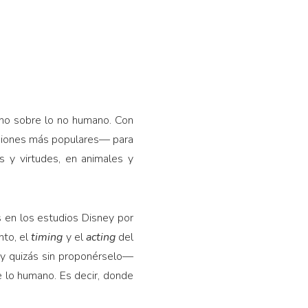
ano sobre lo no humano. Con
resiones más populares— para
s y virtudes, en animales y
s en los estudios Disney por
nto, el
timing
y el
acting
del
—y quizás sin proponérselo—
e lo humano. Es decir, donde