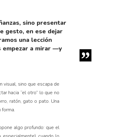
ñanzas, sino presentar
se gesto, en ese dejar
tramos una lección
os empezar a mirar —y
n visual, sino que escapa de
ar hacia “el otro” lo que no
ro, ratón, gato o pato. Una
u forma.
ropone algo profundo: que el
(o especialmente) cuando lo