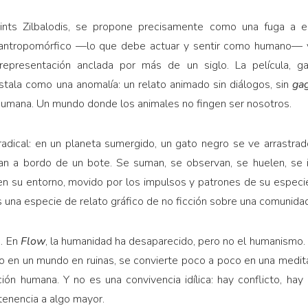
 Gints Zilbalodis, se propone precisamente como una fuga a e
 antropomórfico —lo que debe actuar y sentir como humano— y, 
epresentación anclada por más de un siglo. La película, g
stala como una anomalía: un relato animado sin diálogos, sin
ga
humana. Un mundo donde los animales no fingen ser nosotros.
 radical: en un planeta sumergido, un gato negro se ve arrastrad
jan a bordo de un bote. Se suman, se observan, se huelen, se 
en su entorno, movido por los impulsos y patrones de su especi
es una especie de relato gráfico de no ficción sobre una comunida
e. En
Flow
, la humanidad ha desaparecido, pero no el humanismo.
do en un mundo en ruinas, se convierte poco a poco en una medita
ción humana. Y no es una convivencia idílica: hay conflicto, h
tenencia a algo mayor.