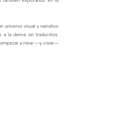
n también explorando en la
n universo visual y narrativo
a la deriva sin traducirlos,
os empezar a mirar —y crear—