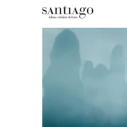
Cultur
Actualidad
Diccio
Archivo Cenfoto-UDP
chilen
Arquetipos de situación
Docum
Artes visuales
Fragm
Ciencia
Gran 
Cine y televisión
Histor
Ciudad
Histor
Cómics
Lagun
Críticas
Libros