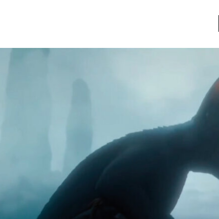
a
Libros usados
nario portátil de la literatura
a
Literatura
entos
Medioambiente
entos
Narrativas visuales
reserva
Pensamiento
ia
Pensamiento ilustrado
ia material de los libros
Personaje
as mentales
Personajes secundarios
Política