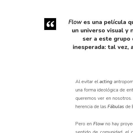
Flow
es una película q
un universo visual y 
ser a este grupo 
inesperada: tal vez,
Al evitar el
acting
antropomó
una forma ideológica de ent
queremos ver en nosotros. 
herencia de las
Fábulas
de 
Pero en
Flow
no hay proyec
sentido de comunidad, el c