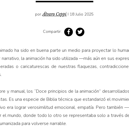
por
Álvaro Ceppi
I 18 Julio 2025
Compartir:
 animado ha sido en buena parte un medio para proyectar lo hum
y narrativo, la animación ha sido utilizada —más aún en sus exp
geradas o caricaturescas de nuestras flaquezas, contradiccione
.
bre y manual, los “Doce principios de la animación” desarrollado
stas. Es una especie de Biblia técnica que estandarizó el movimie
tivo era lograr verosimilitud emocional, empatía. Pero también 
r el mundo, donde todo lo otro se representaba solo a través d
humanizada para volverse narrable.