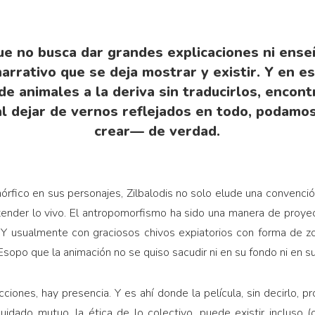
ue no busca dar grandes explicaciones ni ense
narrativo que se deja mostrar y existir. Y en e
de animales a la deriva sin traducirlos, encon
 al dejar de vernos reflejados en todo, podam
crear— de verdad.
rfico en sus personajes, Zilbalodis no solo elude una convenció
ender lo vivo. El antropomorfismo ha sido una manera de proyect
Y usualmente con graciosos chivos expiatorios con forma de zor
Esopo que la animación no se quiso sacudir ni en su fondo ni en s
ciones, hay presencia. Y es ahí donde la película, sin decirlo, p
uidado mutuo, la ética de lo colectivo, puede existir incluso 