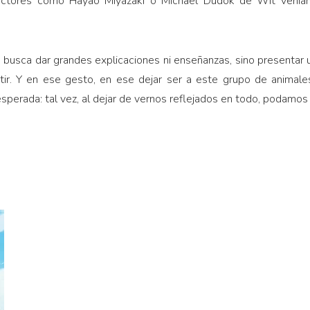
rectores como Hayao Miyazaki o Michaël Dudok de Wit venía
 busca dar grandes explicaciones ni enseñanzas, sino presentar u
ir. Y en ese gesto, en ese dejar ser a este grupo de animales 
sperada: tal vez, al dejar de vernos reflejados en todo, podam