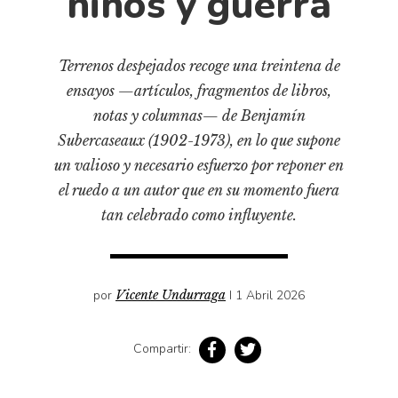
niños y guerra
Cultura
Diccionario portátil de la literatura chilena
Documentos
Terrenos despejados recoge una treintena de
Fragmentos
ensayos —artículos, fragmentos de libros,
Gran reserva
notas y columnas— de Benjamín
Subercaseaux (1902-1973), en lo que supone
Historia
un valioso y necesario esfuerzo por reponer en
Historia material de los libros
el ruedo a un autor que en su momento fuera
Lagunas mentales
tan celebrado como influyente.
Libros
Libros usados
Literatura
por
Vicente Undurraga
I 1 Abril 2026
Medioambiente
Compartir:
Narrativas visuales
Pensamiento