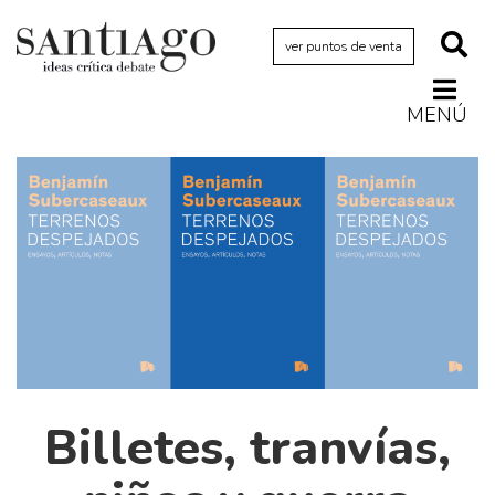
ver puntos de venta
MENÚ
Actualidad
Archivo Cenfoto-UDP
Arquetipos de situación
Artes visuales
Ciencia
Cine y televisión
Ciudad
Cómics
Billetes, tranvías,
Críticas