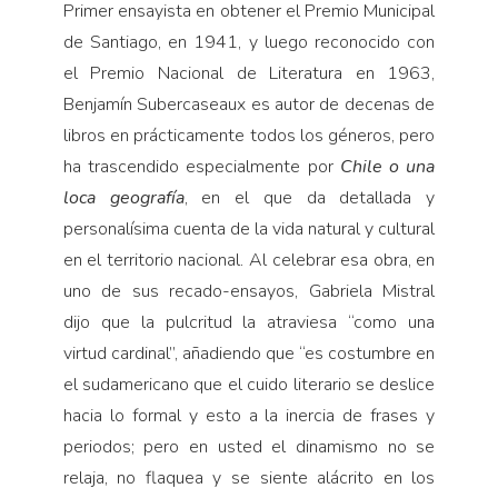
Primer ensayista en obtener el Premio Municipal
Pensamiento ilustrado
de Santiago, en 1941, y luego reconocido con
Personaje
el Premio Nacional de Literatura en 1963,
Personajes secundarios
Benjamín Subercaseaux es autor de decenas de
Política
libros en prácticamente todos los géneros, pero
ha trascendido especialmente por
Chile o una
Relecturas
loca geografía
, en el que da detallada y
Sociedad
personalísima cuenta de la vida natural y cultural
Turismo accidental
en el territorio nacional. Al celebrar esa obra, en
Vidas paralelas
uno de sus recado-ensayos, Gabriela Mistral
Voces y lecturas
dijo que la pulcritud la atraviesa “como una
virtud cardinal”, añadiendo que “es costumbre en
el sudamericano que el cuido literario se deslice
hacia lo formal y esto a la inercia de frases y
periodos; pero en usted el dinamismo no se
relaja, no flaquea y se siente alácrito en los