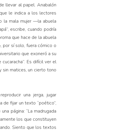
de llevar al papel. Anabalón
ue le indica a los lectores
o la mala mujer —la abuela
pá”, escribe, cuando podría
 broma que hace de la abuela
, por sí solo, fuera cómico o
niversitario que exoneró a su
cucaracha”. Es difícil ver el
 sin matices, un cierto tono
eproducir una jerga, jugar
 de fijar un texto “poético”,
 una página: “La madrugada
stamente los que constituyen
otando. Siento que los textos