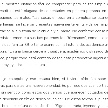
y el mostrar, distinción fácil de comprender pero no tan simple 
escritura está plagada de comentarios en primera persona, en q
quiénes los malos: “Las cosas empezaron a complicarse cuand
 hienas, se hicieron presentes nuevamente en la vida de mi pa
ración a la historia de la abuela y el padre. No conforme con la
insistentemente a sus tíos paternos los “hiermanos”, como si eso
aldad familiar. Otro tanto ocurre con la historia del académico u
ura: “En una banca cercana visualicé al académico disfrazado de 
ico, porque todo está contado desde esta perspectiva ingenua y
ubraya y achata la escritura.
je coloquial y eso estaría bien, si tuviera oído. No sabe r
ras para darles una nueva sonoridad. Es por eso que cuando trata
 sin sentido, como estos dos versos que aparecen colgados de
ha devenido en tímido delirio helicoidal”. De estos textos, supue
 libro, la escritura de su tía, dice: “Sigo encerrada, leyendo y an