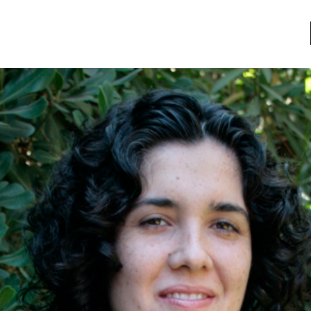
a
Libros usados
nario portátil de la literatura
a
Literatura
entos
Medioambiente
entos
Narrativas visuales
reserva
Pensamiento
ia
Pensamiento ilustrado
ia material de los libros
Personaje
as mentales
Personajes secundarios
Política