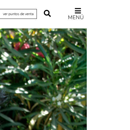
ver puntos de venta
MENÚ
Relecturas
Sociedad
Turismo accidental
Vidas paralelas
Voces y lecturas