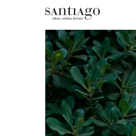
Cultur
Actualidad
Diccio
Archivo Cenfoto-UDP
chilen
Arquetipos de situación
Docum
Artes visuales
Fragm
Ciencia
Gran 
Cine y televisión
Histor
Ciudad
Histor
Cómics
Lagun
Críticas
Libros