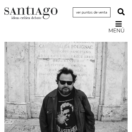
ver puntos de venta
MENÚ
Actualidad
Archivo Cenfoto-UDP
Arquetipos de situación
Artes visuales
Ciencia
Cine y televisión
Ciudad
Cómics
Críticas