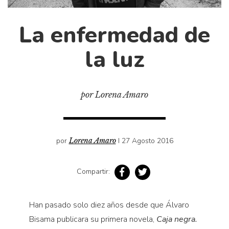
Cultura
Diccionario portátil de la literatura chilena
La enfermedad de
Documentos
Fragmentos
la luz
Gran reserva
Historia
por Lorena Amaro
Historia material de los libros
Lagunas mentales
Libros
por
Lorena Amaro
I 27 Agosto 2016
Libros usados
Literatura
Compartir:
Medioambiente
Narrativas visuales
Han pasado solo diez años desde que Álvaro
Pensamiento
Bisama publicara su primera novela,
Caja negra.