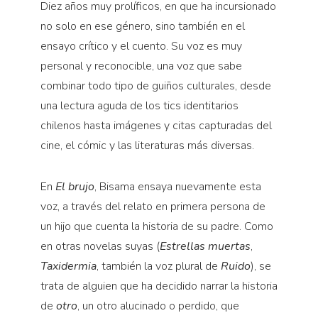
Diez años muy prolíficos, en que ha incursionado
Pensamiento ilustrado
no solo en ese género, sino también en el
Personaje
ensayo crítico y el cuento. Su voz es muy
Personajes secundarios
personal y reconocible, una voz que sabe
Política
combinar todo tipo de guiños culturales, desde
una lectura aguda de los tics identitarios
Relecturas
chilenos hasta imágenes y citas capturadas del
Sociedad
cine, el cómic y las literaturas más diversas.
Turismo accidental
Vidas paralelas
En
El brujo
, Bisama ensaya nuevamente esta
Voces y lecturas
voz, a través del relato en primera persona de
un hijo que cuenta la historia de su padre. Como
en otras novelas suyas (
Estrellas muertas
,
Taxidermia
, también la voz plural de
Ruido
), se
trata de alguien que ha decidido narrar la historia
de
otro
, un otro alucinado o perdido, que