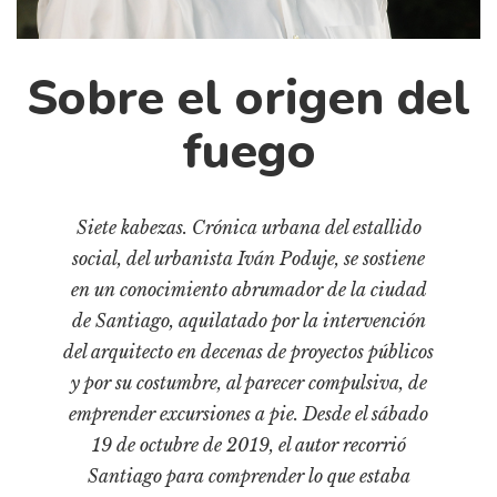
Cultura
Diccionario portátil de la literatura chilena
Documentos
Sobre el origen del
Fragmentos
fuego
Gran reserva
Historia
Historia material de los libros
Siete kabezas. Crónica urbana del estallido
Lagunas mentales
social, del urbanista Iván Poduje, se sostiene
Libros
en un conocimiento abrumador de la ciudad
de Santiago, aquilatado por la intervención
Libros usados
del arquitecto en decenas de proyectos públicos
Literatura
y por su costumbre, al parecer compulsiva, de
Medioambiente
emprender excursiones a pie. Desde el sábado
Narrativas visuales
19 de octubre de 2019, el autor recorrió
Pensamiento
Santiago para comprender lo que estaba