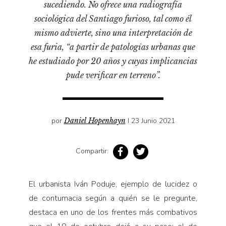
sucediendo. No ofrece una radiografía
Pensamiento ilustrado
sociológica del Santiago furioso, tal como él
Personaje
mismo advierte, sino una interpretación de
Personajes secundarios
esa furia, “a partir de patologías urbanas que
Política
he estudiado por 20 años y cuyas implicancias
pude verificar en terreno”.
Relecturas
Sociedad
Turismo accidental
por
Daniel Hopenhayn
I 23 Junio 2021
Vidas paralelas
Voces y lecturas
Compartir:
El urbanista Iván Poduje, ejemplo de lucidez o
de contumacia según a quién se le pregunte,
destaca en uno de los frentes más combativos