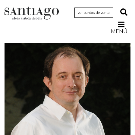
ver puntos de venta
MENÚ
Actualidad
Archivo Cenfoto-UDP
Arquetipos de situación
Artes visuales
Ciencia
Cine y televisión
Ciudad
Cómics
Críticas