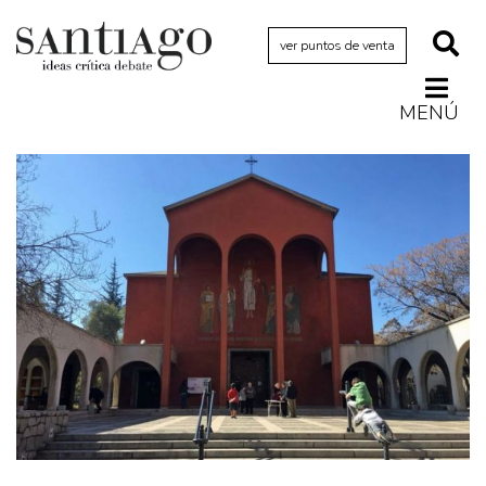
ver puntos de venta
MENÚ
Actualidad
Archivo Cenfoto-UDP
Arquetipos de situación
Artes visuales
Ciencia
Cine y televisión
Ciudad
Cómics
Críticas