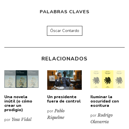
PALABRAS CLAVES
Óscar Contardo
RELACIONADOS
Una novela
Un presidente
Iluminar la
inútil (o cómo
fuera de control
oscuridad con
crear un
escritura
prodigio)
por
Pablo
por
Rodrigo
Riquelme
por
Yosa Vidal
Olavarría