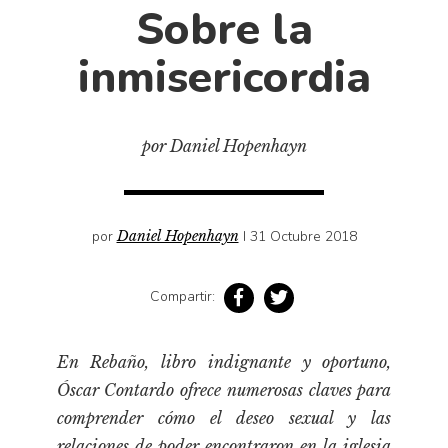
Cultura
Sobre la
Diccionario portátil de la literatura chilena
inmisericordia
Documentos
Fragmentos
Gran reserva
por Daniel Hopenhayn
Historia
Historia material de los libros
Lagunas mentales
por
Daniel Hopenhayn
I 31 Octubre 2018
Libros
Compartir:
Libros usados
Literatura
En
Rebaño
, libro indignante y oportuno,
Medioambiente
Óscar Contardo ofrece numerosas claves para
Narrativas visuales
comprender cómo el deseo sexual y las
Pensamiento
relaciones de poder encontraron en la iglesia