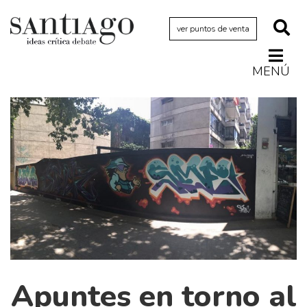
ver puntos de venta
MENÚ
Actualidad
Archivo Cenfoto-UDP
Arquetipos de situación
Artes visuales
Ciencia
Cine y televisión
Ciudad
Cómics
Críticas
Apuntes en torno al