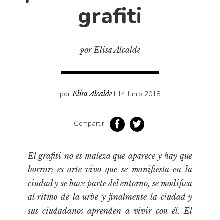
Cultura
grafiti
Diccionario portátil de la literatura chilena
Documentos
Fragmentos
por Elisa Alcalde
Gran reserva
Historia
por
Elisa Alcalde
I 14 Junio 2018
Historia material de los libros
Lagunas mentales
Compartir:
Libros
Libros usados
El grafiti no es maleza que aparece y hay que
Literatura
borrar; es arte vivo que se manifiesta en la
Medioambiente
ciudad y se hace parte del entorno, se modifica
Narrativas visuales
al ritmo de la urbe y finalmente la ciudad y
Pensamiento
sus ciudadanos aprenden a vivir con él. El