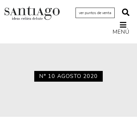
ver puntos de venta
MENÚ
Actualidad
Archivo Cenfoto-UDP
Arquetipos de situación
Artes visuales
N° 10 AGOSTO 2020
Ciencia
Cine y televisión
Ciudad
Cómics
Críticas