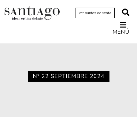
ver puntos de venta
MENÚ
Actualidad
Archivo Cenfoto-UDP
Arquetipos de situación
Artes visuales
N° 22 SEPTIEMBRE 2024
Ciencia
Cine y televisión
Ciudad
Cómics
Críticas