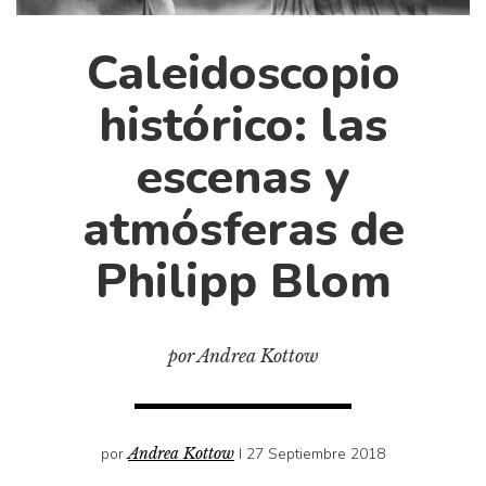
Cultura
Diccionario portátil de la literatura chilena
Caleidoscopio
Documentos
histórico: las
Fragmentos
Gran reserva
escenas y
Historia
atmósferas de
Historia material de los libros
Lagunas mentales
Philipp Blom
Libros
Libros usados
por Andrea Kottow
Literatura
Medioambiente
Narrativas visuales
por
Andrea Kottow
I 27 Septiembre 2018
Pensamiento