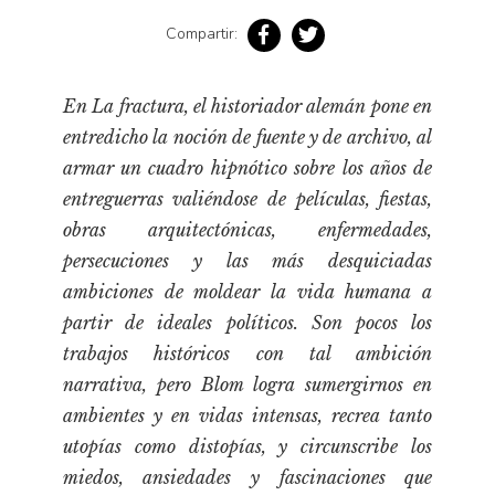
Pensamiento ilustrado
Compartir:
Personaje
Personajes secundarios
En
La fractura
, el historiador alemán pone en
Política
entredicho la noción de fuente y de archivo, al
Relecturas
armar un cuadro hipnótico sobre los años de
entreguerras valiéndose de películas, fiestas,
Sociedad
obras arquitectónicas, enfermedades,
Turismo accidental
persecuciones y las más desquiciadas
Vidas paralelas
ambiciones de moldear la vida humana a
Voces y lecturas
partir de ideales políticos. Son pocos los
trabajos históricos con tal ambición
narrativa, pero Blom logra sumergirnos en
ambientes y en vidas intensas, recrea tanto
utopías como distopías, y circunscribe los
miedos, ansiedades y fascinaciones que