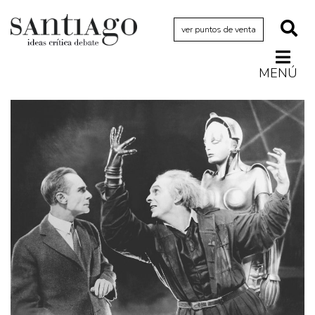
ver puntos de venta
MENÚ
Actualidad
Archivo Cenfoto-UDP
Arquetipos de situación
Artes visuales
Ciencia
Cine y televisión
Ciudad
Cómics
Críticas