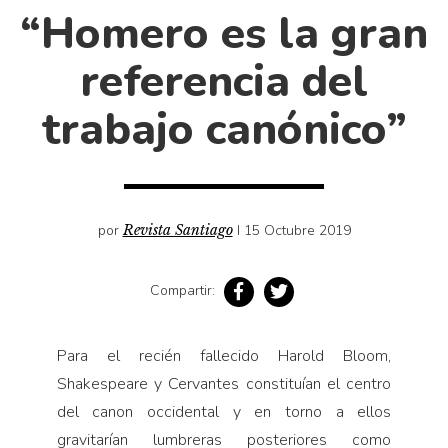
Cultura
“Homero es la gran
Diccionario portátil de la literatura chilena
referencia del
Documentos
Fragmentos
trabajo canónico”
Gran reserva
Historia
Historia material de los libros
Lagunas mentales
por
Revista Santiago
I 15 Octubre 2019
Libros
Compartir:
Libros usados
Literatura
Para el recién fallecido Harold Bloom,
Medioambiente
Shakespeare y Cervantes constituían el centro
Narrativas visuales
del canon occidental y en torno a ellos
Pensamiento
gravitarían lumbreras posteriores como