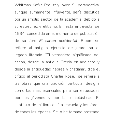
Pensamiento ilustrado
Whitman, Kafka, Proust y Joyce. Su perspectiva,
Personaje
aunque sumamente influyente, sería discutida
Personajes secundarios
por un amplio sector de la academia, debido a
su estrechez y elitismo. En esta entrevista, de
Política
1994, concedida en el momento de publicación
Relecturas
de su libro
El canon occidental
, Bloom se
Sociedad
refiere al antiguo ejercicio de jerarquizar el
Turismo accidental
legado literario. “El verdadero significado del
canon, desde la antigua Grecia en adelante y
Vidas paralelas
desde la antigüedad hebrea y cristiana”, dice el
Voces y lecturas
crítico al periodista Charlie Rose, “se refiere a
las obras que una tradición particular designa
como las más esenciales para ser estudiadas
por los jóvenes y por las escolásticas. El
subtítulo de mi libro es ‘La escuela y los libros
de todas las épocas’. Se lo he tomado prestado