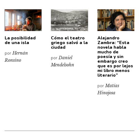
La posibilidad
Cómo el teatro
Alejandro
de una isla
griego salvó a la
Zambra: “Esta
ciudad
novela habla
mucho de
por
Hernán
poesía y sin
por
Daniel
Ronsino
embargo creo
Mendelsohn
que es por lejos
mi libro menos
literario”
por
Matías
Hinojosa