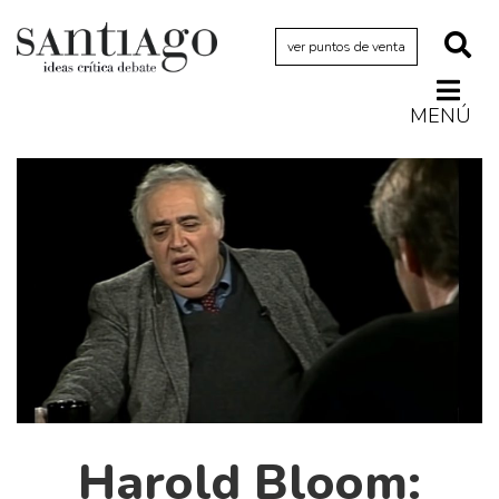
ver puntos de venta
MENÚ
Actualidad
Archivo Cenfoto-UDP
Arquetipos de situación
Artes visuales
Ciencia
Cine y televisión
Ciudad
Cómics
Críticas
Harold Bloom: