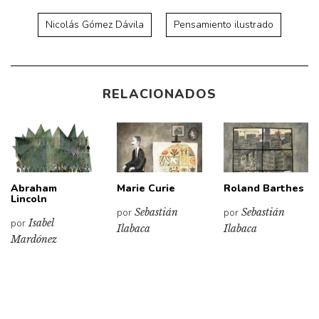
Nicolás Gómez Dávila
Pensamiento ilustrado
RELACIONADOS
Abraham
Marie Curie
Roland Barthes
Lincoln
por
Sebastián
por
Sebastián
por
Isabel
Ilabaca
Ilabaca
Mardónez