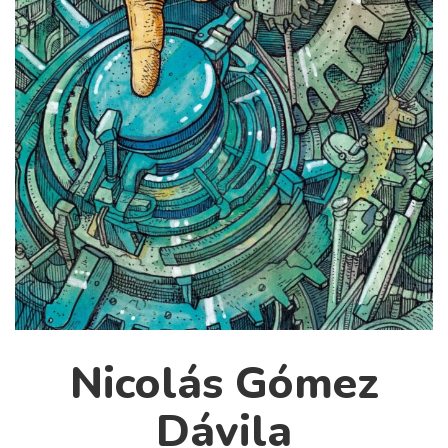
Cultura
Diccionario portátil de la literatura chilena
Documentos
Fragmentos
Gran reserva
Historia
Historia material de los libros
Lagunas mentales
Libros
Libros usados
Literatura
Medioambiente
Nicolás Gómez
Narrativas visuales
Dávila
Pensamiento