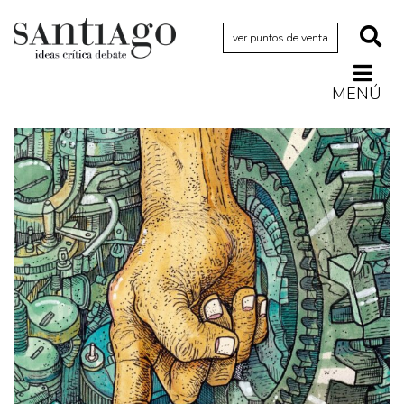
ver puntos de venta
MENÚ
Actualidad
Archivo Cenfoto-UDP
Arquetipos de situación
Artes visuales
Ciencia
Cine y televisión
Ciudad
Cómics
Críticas