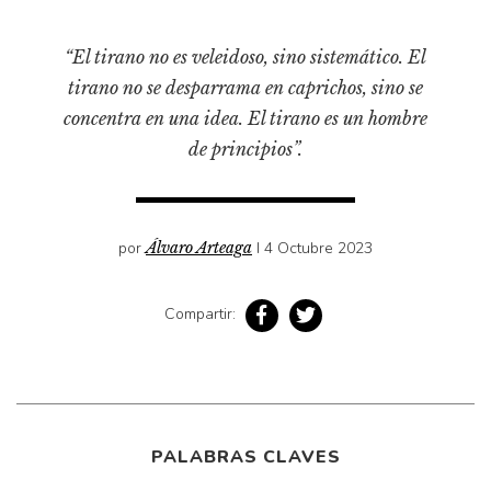
Pensamiento ilustrado
Personaje
“El tirano no es veleidoso, sino sistemático. El
Personajes secundarios
tirano no se desparrama en caprichos, sino se
Política
concentra en una idea. El tirano es un hombre
de principios”.
Relecturas
Sociedad
Turismo accidental
por
Álvaro Arteaga
I 4 Octubre 2023
Vidas paralelas
Voces y lecturas
Compartir:
PALABRAS CLAVES