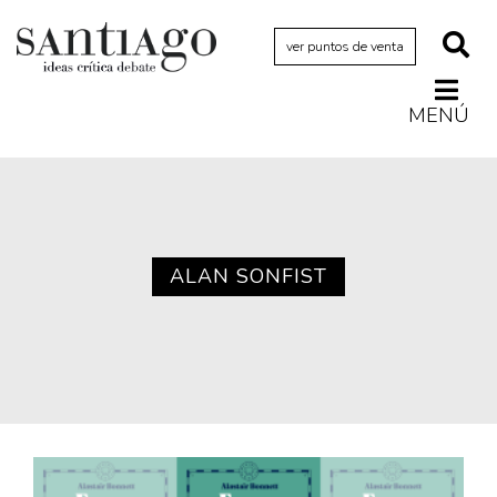
ver puntos de venta
MENÚ
Actualidad
Archivo Cenfoto-UDP
Arquetipos de situación
Artes visuales
ALAN SONFIST
Ciencia
Cine y televisión
Ciudad
Cómics
Críticas