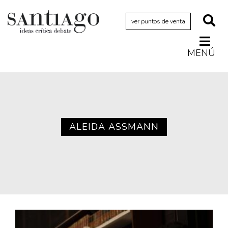
ver puntos de venta
MENÚ
Actualidad
Archivo Cenfoto-UDP
Arquetipos de situación
Artes visuales
ALEIDA ASSMANN
Ciencia
Cine y televisión
Ciudad
Cómics
Críticas