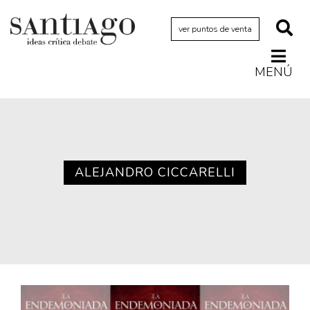
ver puntos de venta
MENÚ
Actualidad
Archivo Cenfoto-UDP
Arquetipos de situación
Artes visuales
ALEJANDRO CICCARELLI
Ciencia
Cine y televisión
Ciudad
Cómics
Críticas