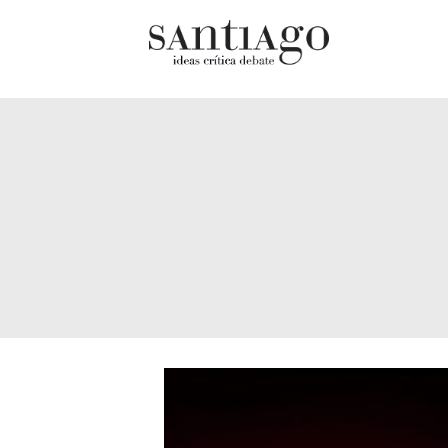
Cultur
Actualidad
Diccio
Archivo Cenfoto-UDP
chilen
Arquetipos de situación
Docum
Artes visuales
Fragm
Ciencia
Gran 
Cine y televisión
Histor
Ciudad
Histor
Cómics
Lagun
Críticas
Libros