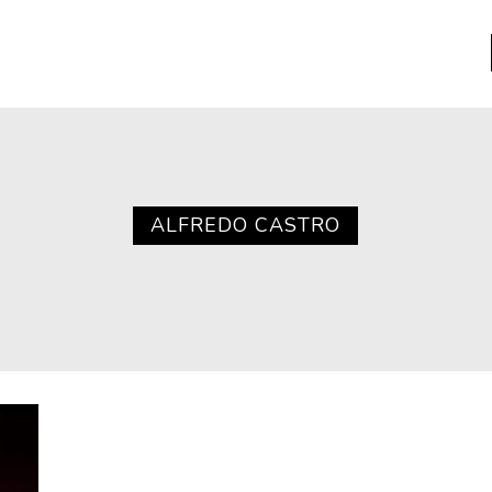
a
Libros usados
nario portátil de la literatura
ALFREDO CASTRO
a
Literatura
entos
Medioambiente
entos
Narrativas visuales
reserva
Pensamiento
ia
Pensamiento ilustrado
ia material de los libros
Personaje
as mentales
Personajes secundarios
Política