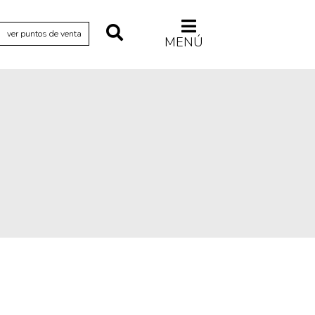
ver puntos de venta
MENÚ
Relecturas
Sociedad
Turismo accidental
Vidas paralelas
Voces y lecturas