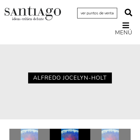
ver puntos de venta
MENÚ
Actualidad
Archivo Cenfoto-UDP
Arquetipos de situación
Artes visuales
ALFREDO JOCELYN-HOLT
Ciencia
Cine y televisión
Ciudad
Cómics
Críticas