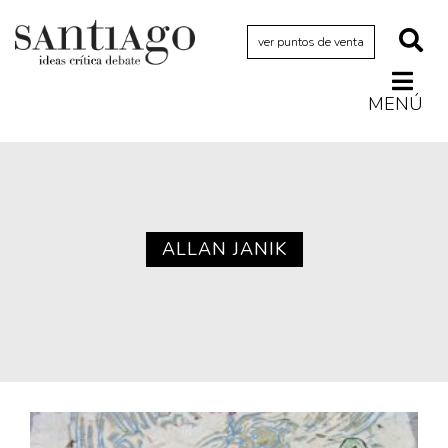
ver puntos de venta
MENÚ
Actualidad
Archivo Cenfoto-UDP
Arquetipos de situación
Artes visuales
ALLAN JANIK
Ciencia
Cine y televisión
Ciudad
Cómics
Críticas