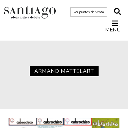
ver puntos de venta
MENÚ
Actualidad
Archivo Cenfoto-UDP
Arquetipos de situación
Artes visuales
ARMAND MATTELART
Ciencia
Cine y televisión
Ciudad
Cómics
Críticas