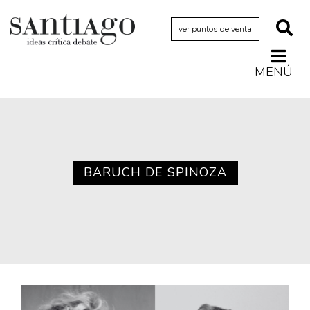
ver puntos de venta
MENÚ
Actualidad
Archivo Cenfoto-UDP
Arquetipos de situación
Artes visuales
BARUCH DE SPINOZA
Ciencia
Cine y televisión
Ciudad
Cómics
Críticas