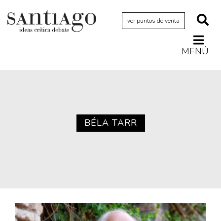
ver puntos de venta
MENÚ
Actualidad
Archivo Cenfoto-UDP
Arquetipos de situación
Artes visuales
BÉLA TARR
Ciencia
Cine y televisión
Ciudad
Cómics
Críticas