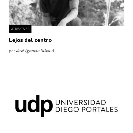
Pensamiento ilustrado
Personaje
Personajes secundarios
LITERATURA
Política
Lejos del centro
Relecturas
por
José Ignacio Silva A.
Sociedad
Turismo accidental
Vidas paralelas
Voces y lecturas