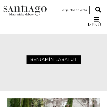
ver puntos de venta
MENÚ
Actualidad
Archivo Cenfoto-UDP
Arquetipos de situación
Artes visuales
BENJAMÍN LABATUT
Ciencia
Cine y televisión
Ciudad
Cómics
Críticas