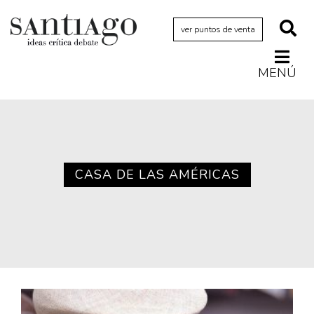
ver puntos de venta
MENÚ
Actualidad
Archivo Cenfoto-UDP
Arquetipos de situación
Artes visuales
CASA DE LAS AMÉRICAS
Ciencia
Cine y televisión
Ciudad
Cómics
Críticas