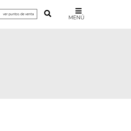
ver puntos de venta
MENÚ
Relecturas
Sociedad
Turismo accidental
Vidas paralelas
Voces y lecturas