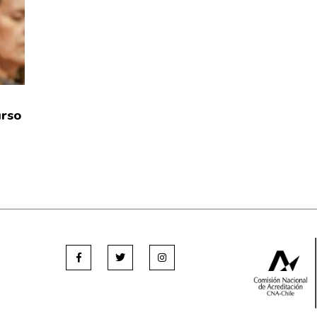
l
urso