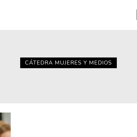
a
Libros usados
nario portátil de la literatura
CÁTEDRA MUJERES Y MEDIOS
a
Literatura
entos
Medioambiente
entos
Narrativas visuales
reserva
Pensamiento
ia
Pensamiento ilustrado
ia material de los libros
Personaje
as mentales
Personajes secundarios
Política