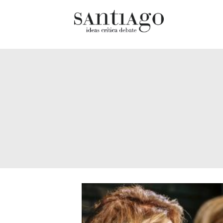
Cultur
Actualidad
Diccio
Archivo Cenfoto-UDP
chilen
Arquetipos de situación
Docum
Artes visuales
Fragm
Ciencia
Gran 
Cine y televisión
Histor
Ciudad
Histor
Cómics
Lagun
Críticas
Libros