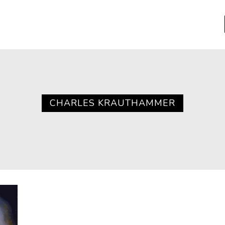
a
Libros usados
nario portátil de la literatura
CHARLES KRAUTHAMMER
a
Literatura
entos
Medioambiente
entos
Narrativas visuales
reserva
Pensamiento
ia
Pensamiento ilustrado
ia material de los libros
Personaje
as mentales
Personajes secundarios
Política