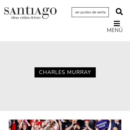
ver puntos de venta
MENÚ
Actualidad
Archivo Cenfoto-UDP
Arquetipos de situación
Artes visuales
CHARLES MURRAY
Ciencia
Cine y televisión
Ciudad
Cómics
Críticas