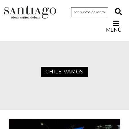
ver puntos de venta
MENÚ
Actualidad
Archivo Cenfoto-UDP
Arquetipos de situación
Artes visuales
CHILE VAMOS
Ciencia
Cine y televisión
Ciudad
Cómics
Críticas