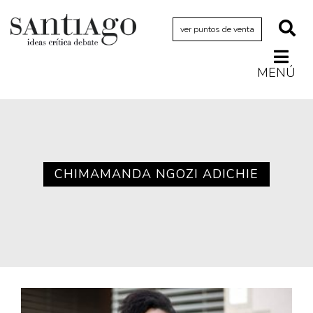
ver puntos de venta
MENÚ
Actualidad
Archivo Cenfoto-UDP
Arquetipos de situación
Artes visuales
CHIMAMANDA NGOZI ADICHIE
Ciencia
Cine y televisión
Ciudad
Cómics
Críticas