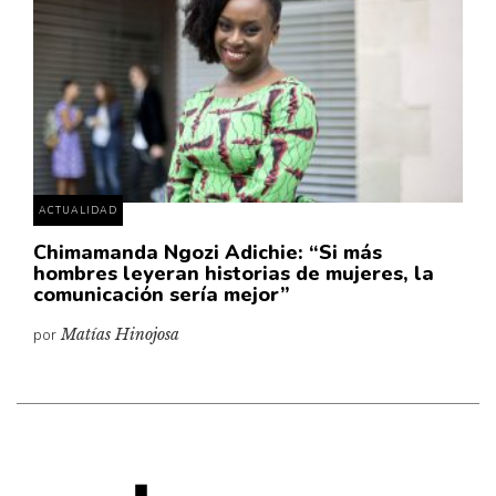
Cultura
Diccionario portátil de la literatura chilena
Documentos
Fragmentos
Gran reserva
Historia
Historia material de los libros
ACTUALIDAD
Lagunas mentales
Chimamanda Ngozi Adichie: “Si más
hombres leyeran historias de mujeres, la
Libros
comunicación sería mejor”
Libros usados
por
Matías Hinojosa
Literatura
Medioambiente
Narrativas visuales
Pensamiento